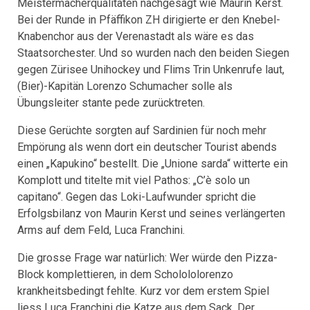
Meistermacherqualitäten nachgesagt wie Maurin Kerst.
Bei der Runde in Pfäffikon ZH dirigierte er den Knebel-
Knabenchor aus der Verenastadt als wäre es das
Staatsorchester. Und so wurden nach den beiden Siegen
gegen Zürisee Unihockey und Flims Trin Unkenrufe laut,
(Bier)-Kapitän Lorenzo Schumacher solle als
Übungsleiter stante pede zurücktreten.
Diese Gerüchte sorgten auf Sardinien für noch mehr
Empörung als wenn dort ein deutscher Tourist abends
einen „Kapukino“ bestellt. Die „Unione sarda“ witterte ein
Komplott und titelte mit viel Pathos: „C’è solo un
capitano“. Gegen das Loki-Laufwunder spricht die
Erfolgsbilanz von Maurin Kerst und seines verlängerten
Arms auf dem Feld, Luca Franchini.
Die grosse Frage war natürlich: Wer würde den Pizza-
Block komplettieren, in dem Scholololorenzo
krankheitsbedingt fehlte. Kurz vor dem erstem Spiel
liess Luca Franchini die Katze aus dem Sack. Der